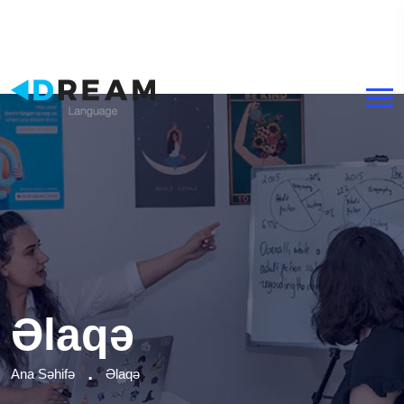
+994 50 465 00 90
Bakı, Şıxəli Qurbanov, 19
Əlaqə
Ana Səhifə
Əlaqə