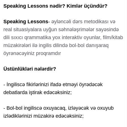
Speaking Lessons nədir? Kimlər üçündür?
Speaking Lessons
-
əyləncəli dərs metodikası və
real situasiyalara uyğun səhnələşrimələr sayəsində
dili sıxıcı qrammatika yox interaktiv oyunlar, film/kitab
müzakirələri ilə ingilis dilində bol-bol danışaraq
öyrənəcəyiniz proqramdır
Üstünlükləri nələrdir?
- İngiliscə fikirlərinizi ifadə etməyi öyrədəcək
debatlarda iştirak edəcəksiniz;
- Bol-bol ingiliscə oxuyacaq, izləyəcək və oxuyub
izlədiklərinizi müzakirə edəcəksiniz;