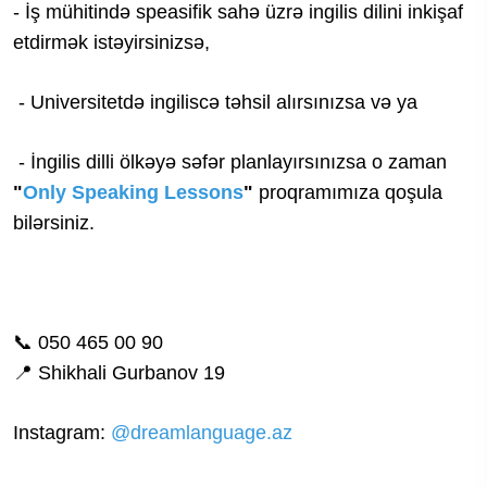
- İş mühitində speasifik sahə üzrə ingilis dilini inkişaf
etdirmək istəyirsinizsə,
- Universitetdə ingiliscə təhsil alırsınızsa və ya
- İngilis dilli ölkəyə səfər planlayırsınızsa o zaman
"
Only Speaking Lessons
"
proqramımıza qoşula
bilərsiniz.
📞 050 465 00 90
📍 Shikhali Gurbanov 19
Instagram:
@dreamlanguage.az