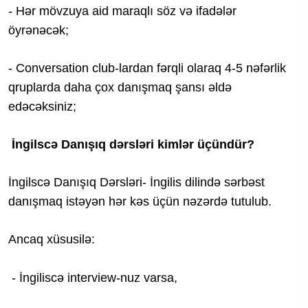
- Hər mövzuya aid maraqlı söz və ifadələr
öyrənəcək;
- Conversation club-lardan fərqli olaraq 4-5 nəfərlik
qruplarda daha çox danışmaq şansı əldə
edəcəksiniz;
İngilscə Danışıq dərsləri kimlər üçündür?
İngilscə Danışıq Dərsləri- İngilis dilində sərbəst
danışmaq istəyən hər kəs üçün nəzərdə tutulub.
Ancaq xüsusilə:
- İngiliscə interview-nuz varsa,