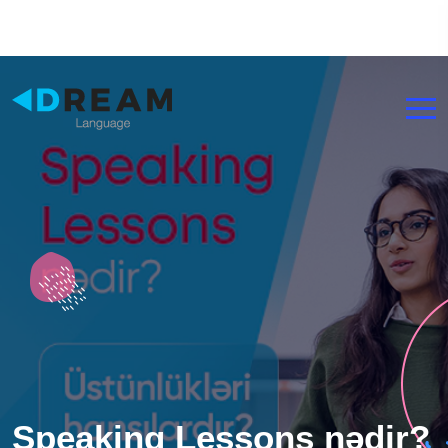
+994 50 465 00 90
Bakı, Şıxəli Qurbanov, 19
Speaking Lessons nədir?