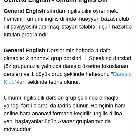
General English
sıfırdan ingilis dilni öyrənmək,
həmçinin ümumi ingilis dilində müəyyən bazası olub
dil səviyyəsini artırmaq istəyən tələblər üçün nəzərdə
tutulan proqramdır
General English
Dərslərimiz həftədə 4 dəfə
olmaqla: 2 ənənəvi qrup dərsləri, 1 Speaking dərsləri
(öz qrupunuzla yalnızca danışıq üzərinə fokuslanan
dərslər) və 1 böyük qrup şəklində həftəsonu “
Danışıq
Klub
”-ları şəklində tədris olunur.
Ümumi ingilis dili dərsləri qrup şəklində olmaqla
yanaşı fərdi olaraq da tədris olunur. Həmçinin həm
online həm ənənəvi formada keçirilir. İngilis dilinə
yeni başlayanlar üçün
Starter
qruplarımız da
mövcuddur