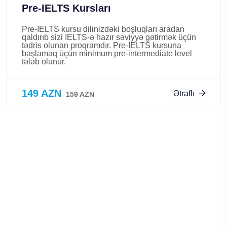
Pre-IELTS Kursları
Pre-IELTS kursu dilinizdəki boşluqları aradan
qaldırıb sizi IELTS-ə hazır səviyyə gətirmək üçün
tədris olunan proqramdır. Pre-IELTS kursuna
başlamaq üçün minimum pre-intermediate level
tələb olunur.
149 AZN
Ətraflı
159 AZN