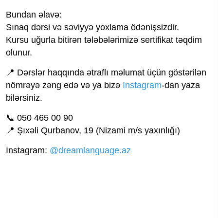
Bundan əlavə:
Sınaq dərsi və səviyyə yoxlama ödənişsizdir.
Kursu uğurla bitirən tələbələrimizə sertifikat təqdim
olunur.
📍 Dərslər haqqında ətraflı məlumat üçün göstərilən
nömrəyə zəng edə və ya bizə
Instagram
-dan yaza
bilərsiniz.
📞 050 465 00 90
📍 Şıxəli Qurbanov, 19 (Nizami m/s yaxınlığı)
Instagram:
@dreamlanguage.az