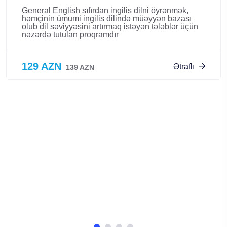
General English sıfırdan ingilis dilni öyrənmək,
həmçinin ümumi ingilis dilində müəyyən bazası
olub dil səviyyəsini artırmaq istəyən tələblər üçün
nəzərdə tutulan proqramdır
129 AZN
Ətraflı
139 AZN