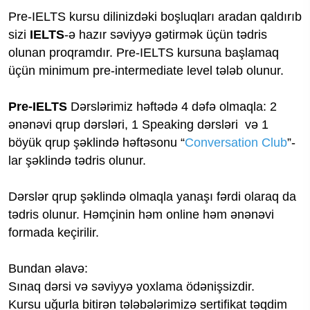
Pre-IELTS kursu d
ilinizdəki boşluqları aradan qaldırıb
sizi
IELTS
-ə hazır səviyyə gətirmək üçün tədris
olunan proqramdır. Pre-IELTS kursuna başlamaq
üçün minimum pre-intermediate level tələb olunur.
Pre-IELTS
Dərslərimiz həftədə 4 dəfə olmaqla: 2
ənənəvi qrup dərsləri, 1 Speaking dərsləri və 1
böyük qrup şəklində həftəsonu
“
Conversation Club
”
-
lar şəklində tədris olunur.
Dərslər qrup şəklində olmaqla yanaşı fərdi olaraq da
tədris olunur.
Həmçinin həm online həm ənənəvi
formada keçirilir.
Bundan əlavə:
Sınaq dərsi və səviyyə yoxlama ödənişsizdir.
Kursu uğurla bitirən tələbələrimizə sertifikat təqdim